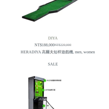
DIYA
NT$
188,000
NT$
220,000
Original
Current
price
price
HERADIYA 高爾夫短桿遊戲機
,
men
,
women
was:
is:
NT$220,000.
NT$188,000.
SALE