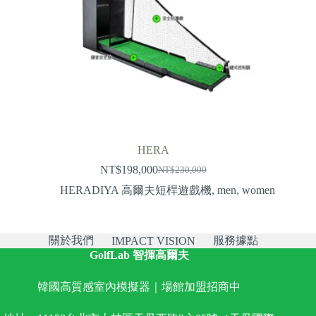
HERA
NT$
198,000
NT$
230,000
Original
Current
price
price
HERADIYA 高爾夫短桿遊戲機
,
men
,
women
was:
is:
NT$230,000.
NT$198,000.
關於我們
服務據點
IMPACT VISION
GolfLab 智揮高爾夫
韓國高質感室內模擬器｜場館加盟招商中