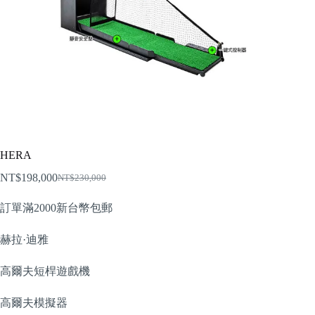
HERA
NT$
198,000
NT$
230,000
Original
Current
price
price
訂單滿2000新台幣包郵
was:
is:
NT$230,000.
NT$198,000.
赫拉·迪雅
高爾夫短桿遊戲機
高爾夫模擬器