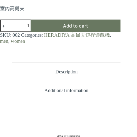
室內高爾夫
HERA
Add to cart
quantity
SKU:
002
Categories:
HERADIYA 高爾夫短桿遊戲機
,
men
,
women
Description
Additional information