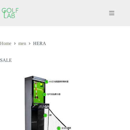
Skip
to
content
Home
men
HERA
SALE