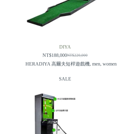
DIYA
NT$
188,000
NT$
220,000
Original
Current
price
price
HERADIYA 高爾夫短桿遊戲機
,
men
,
women
was:
is:
NT$220,000.
NT$188,000.
SALE