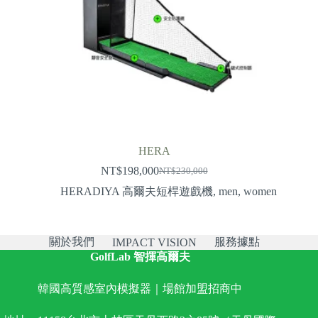
HERA
NT$
198,000
NT$
230,000
Original
Current
price
price
HERADIYA 高爾夫短桿遊戲機
,
men
,
women
was:
is:
NT$230,000.
NT$198,000.
關於我們
服務據點
IMPACT VISION
GolfLab 智揮高爾夫
韓國高質感室內模擬器｜場館加盟招商中